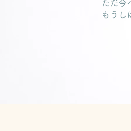
ただ今
もうし