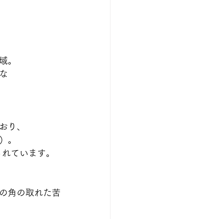
域。
な
おり、
）。
されています。
の角の取れた苦