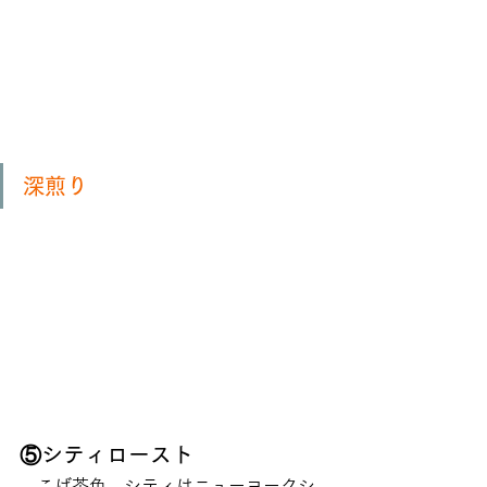
深煎り
⑤シティロースト
　こげ茶色。シティはニューヨークシ