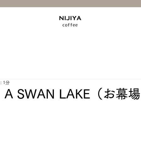
 1分
IN A SWAN LAKE（お